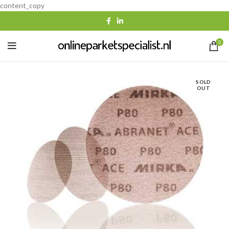
content_copy
0
SOLD
OUT