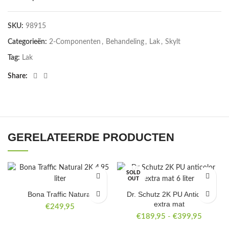
SKU:
98915
Categorieën:
2-Componenten
,
Behandeling
,
Lak
,
Skylt
Tag:
Lak
Share
GERELATEERDE PRODUCTEN
SOLD
OUT
Bona Traffic Natural
Dr. Schutz 2K PU Anticolor
extra mat
€
249,95
Prijskla
€
189,95
-
€
399,95
€189,9