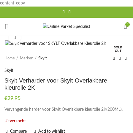
content_copy
0
Click to enlarge
SOLD
OUT
Home
Merken
Skylt
Skylt
Skylt Verharder voor Skylt Overlakbare
kleurolie 2K
€
29,95
Vervangende harder voor Skylt Overlakbare kleurolie 2K(200ML).
Uitverkocht
Compare
Add to wishlist