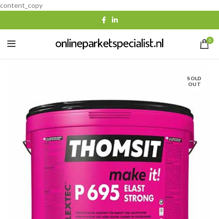
content_copy
0
SOLD
OUT