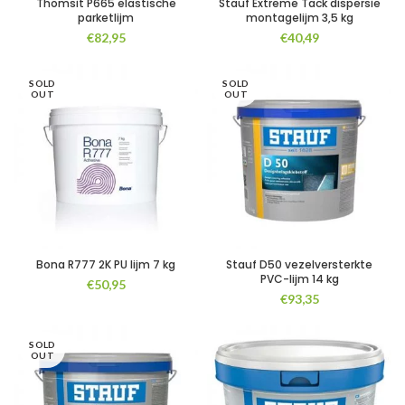
Thomsit P665 elastische
Stauf Extreme Tack dispersie
parketlijm
montagelijm 3,5 kg
€
82,95
€
40,49
SOLD
SOLD
OUT
OUT
Bona R777 2K PU lijm 7 kg
Stauf D50 vezelversterkte
PVC-lijm 14 kg
€
50,95
€
93,35
SOLD
OUT