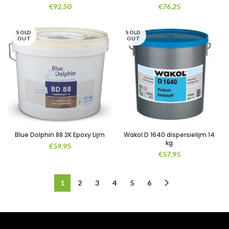
€
92,50
€
76,25
SOLD
SOLD
OUT
OUT
Blue Dolphin 88 2K Epoxy Lijm
Wakol D 1640 dispersielijm 14
kg
€
59,95
€
57,95
1
2
3
4
5
6