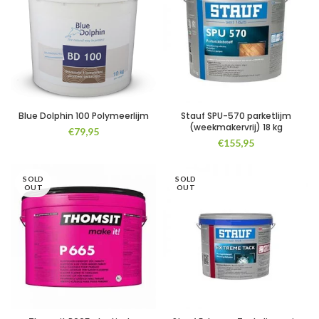
Blue Dolphin 100 Polymeerlijm
Stauf SPU-570 parketlijm
(weekmakervrij) 18 kg
€
79,95
€
155,95
SOLD
SOLD
OUT
OUT