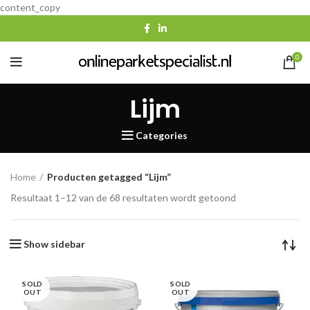
content_copy
0
Lijm
Categories
Home
Producten getagged “Lijm”
Gesorteerd
Resultaat 1–12 van de 68 resultaten wordt getoond
op
populariteit
Show sidebar
SOLD
SOLD
OUT
OUT