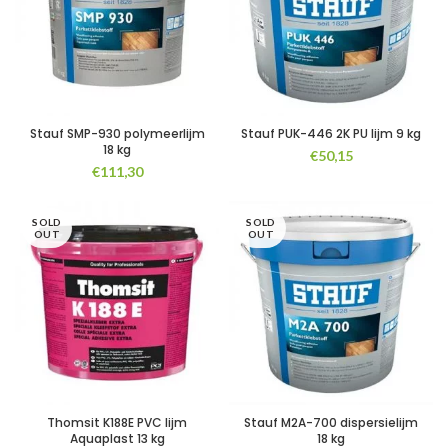
Stauf SMP-930 polymeerlijm
Stauf PUK-446 2K PU lijm 9 kg
18 kg
€
50,15
€
111,30
SOLD
SOLD
OUT
OUT
Thomsit K188E PVC lijm
Stauf M2A-700 dispersielijm
Aquaplast 13 kg
18 kg