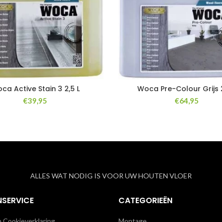
ca Active Stain 3 2,5 L
Woca Pre-Colour Grijs 2
€
39,95
€
64,95
ALLES WAT NODIG IS VOOR UW HOUTEN VLOER
NSERVICE
CATEGORIEËN
n Cookieverklaring
Montage