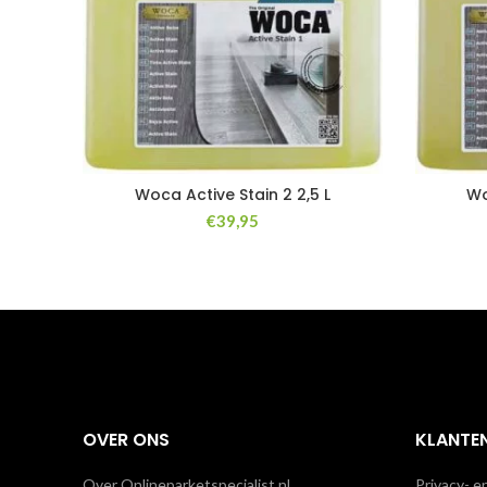
Woca Active Stain 2 2,5 L
Wo
€
39,95
OVER ONS
KLANTE
Over Onlineparketspecialist.nl
Privacy- e