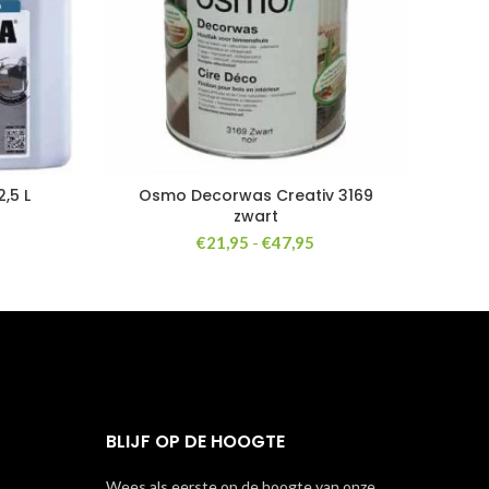
,5 L
Osmo Decorwas Creativ 3169
zwart
Prijsklasse:
€
21,95
-
€
47,95
€21,95
tot
€47,95
BLIJF OP DE HOOGTE
Wees als eerste op de hoogte van onze