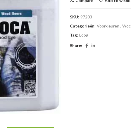
Compare
Add to wishli
SKU:
97203
Categorieën:
Voorkleuren
,
Woc
Tag:
Loog
Share