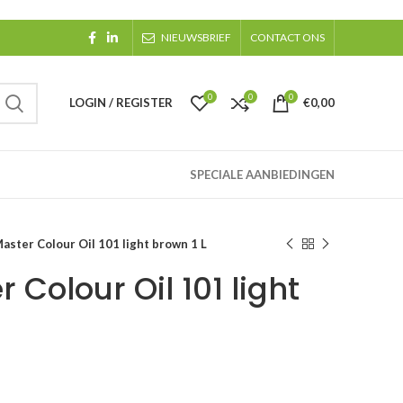
NIEUWSBRIEF
CONTACT ONS
0
0
0
LOGIN / REGISTER
€
0,00
SPECIALE AANBIEDINGEN
ster Colour Oil 101 light brown 1 L
Colour Oil 101 light