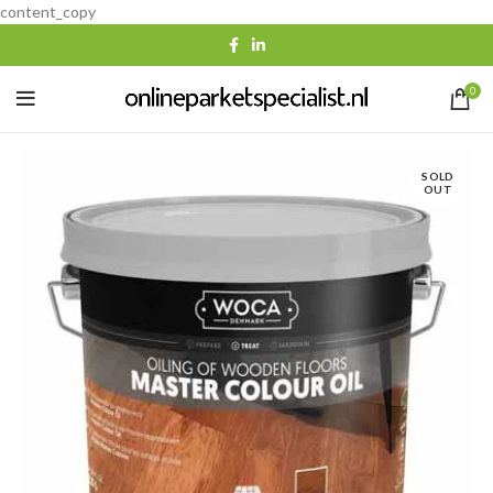
content_copy
0
SOLD
OUT