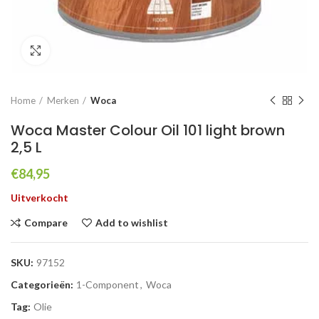
Click to enlarge
Home
Merken
Woca
Woca Master Colour Oil 101 light brown
2,5 L
€
84,95
Uitverkocht
Compare
Add to wishlist
SKU:
97152
Categorieën:
1-Component
,
Woca
Tag:
Olie