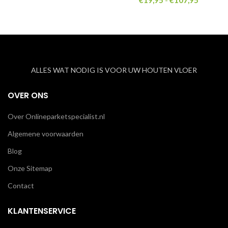
€
19,95
-
€
107,95
€19,95
tot
€107,95
ALLES WAT NODIG IS VOOR UW HOUTEN VLOER
OVER ONS
Over Onlineparketspecialist.nl
Algemene voorwaarden
Blog
Onze Sitemap
Contact
KLANTENSERVICE