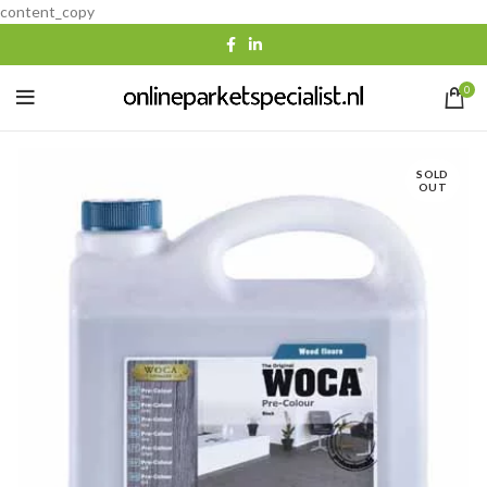
content_copy
0
SOLD
OUT