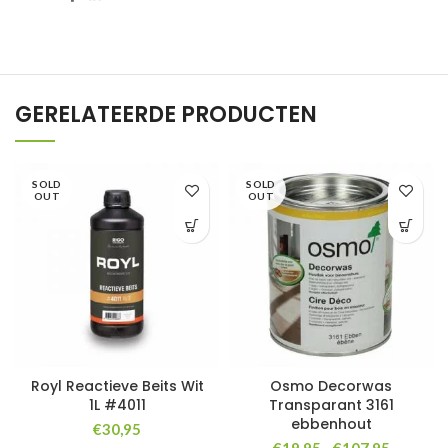
GERELATEERDE PRODUCTEN
SOLD
SOLD
OUT
OUT
Royl Reactieve Beits Wit
Osmo Decorwas
1L #4011
Transparant 3161
ebbenhout
€
30,95
Prijsklas