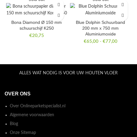
Bona Diamond Ø 150 mm
Blue Dolphin Schuurband
schuurschijf K250
200 mm x 750 mm
Aluminiumoxide
€
20,75
Prijsklass
€
65,00
-
€
77,00
€65,00
tot
€77,00
ALLES WAT NODIG IS VOOR UW HOUTEN VLOER
OVER ONS
Over Onlineparketspecialist.nl
Algemene voorwaarden
Blog
Onze Sitemap