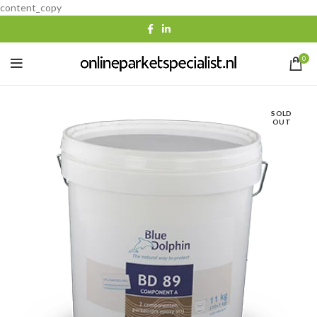
content_copy
0
SOLD
OUT