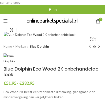
content_copy
0
Click to enlarge
SOLD
OUT
Home
Merken
Blue Dolphin
Blue Dolphin Eco Wood 2K onbehandelde
look
Prijsklasse:
€
51,95
-
€
232,95
€51,95
Eco Wood 2K heeft een zeer matte uitstraling, glansgraad 2 en
tot
minder vergeling dan vergelijkbare lakken.
€232,95