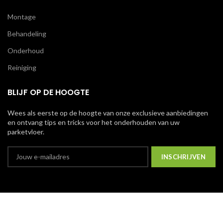
Montage
Behandeling
Onderhoud
Reiniging
BLIJF OP DE HOOGTE
Wees als eerste op de hoogte van onze exclusieve aanbiedingen
en ontvang tips en tricks voor het onderhouden van uw
parketvloer.
We gebruiken cookies om uw ervaring op onze website te
© Copyright 2023
Van Houdt B.V.
Alle rechten voorbehouden.
verbeteren. Door op deze website te surfen, gaat u akkoord