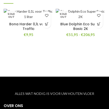
SOLD
SOLD
OUT
OUT
Bona Harder 0,1L voor
Blue Dolphin Eco Super
Traffic
Basic 2K
Prijsklas
€
9,95
€
51,95
-
€
206,95
€51,95
tot
€206,95
ALLES WAT NODIG IS VOOR UW HOUTEN VLOER
OVER ONS