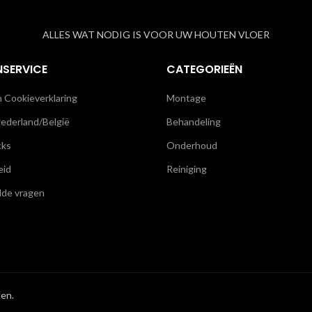
ALLES WAT NODIG IS VOOR UW HOUTEN VLOER
NSERVICE
CATEGORIEËN
n Cookieverklaring
Montage
ederland/België
Behandeling
cks
Onderhoud
eid
Reiniging
lde vragen
en.