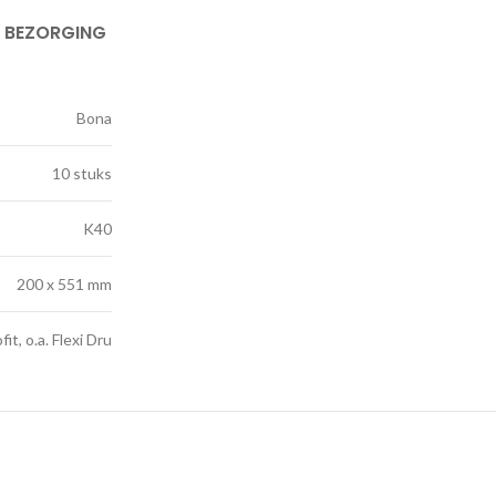
& BEZORGING
Bona
10 stuks
K40
200 x 551 mm
fit, o.a. Flexi Dru