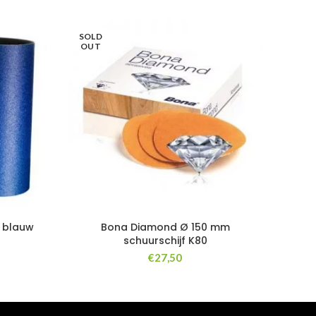
SOLD
OUT
 blauw
Bona Diamond Ø 150 mm
schuurschijf K80
€
27,50