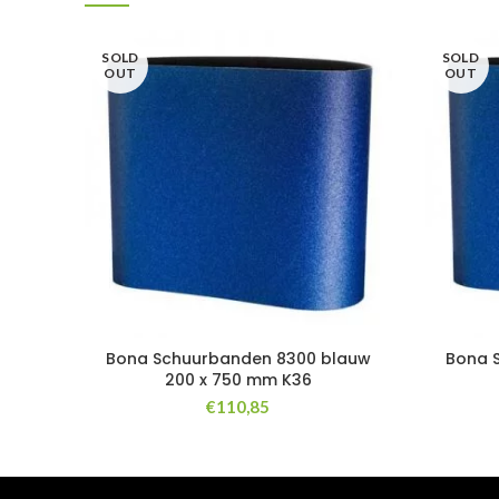
SOLD
SOLD
OUT
OUT
Bona Schuurbanden 8300 blauw
Bona 
200 x 750 mm K36
€
110,85