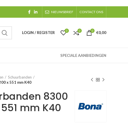
NIEUWSBRIEF
CONTACT ONS
0
0
0
LOGIN / REGISTER
€
0,00
SPECIALE AANBIEDINGEN
en
Schuurbanden
200 x 551 mm K40
rbanden 8300
x 551 mm K40