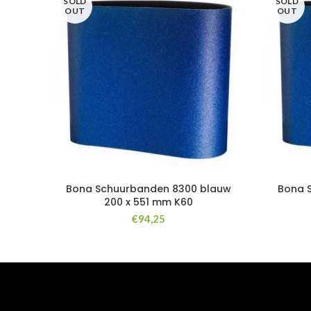
SOLD
SOLD
OUT
OUT
Bona Schuurbanden 8300 blauw
Bona 
200 x 551 mm K60
€
94,25