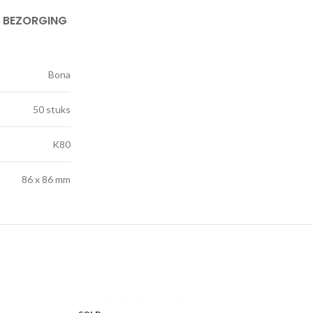
& BEZORGING
Bona
50 stuks
K80
86 x 86 mm