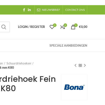
NIEUWSBRIEF
CONTACT ONS
0
0
0
LOGIN / REGISTER
€
0,00
SPECIALE AANBIEDINGEN
en
Schuurdriehoeken
86 mm K80
driehoek Fein
 K80