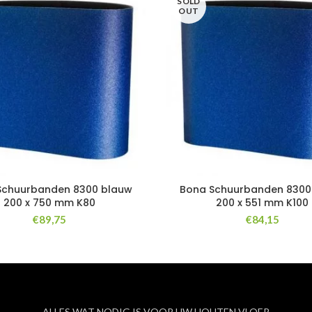
SOLD
OUT
Schuurbanden 8300 blauw
Bona Schuurbanden 8300
200 x 750 mm K80
200 x 551 mm K100
€
89,75
€
84,15
ALLES WAT NODIG IS VOOR UW HOUTEN VLOER