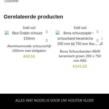
Diameter
Gerelateerde producten
Sold out
Sold out
Aluminiumoxide schuurschijf
150mm met stofgaten
Bona Schuurbanden 8600
keramisch groen 200 x 750
€
49,50
mm K60
€
145,50
ALLES WAT NODIG IS VOOR UW HOUTEN VLOER