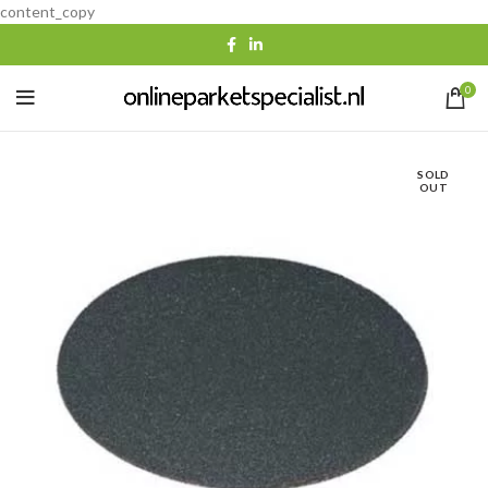
content_copy
0
SOLD
OUT