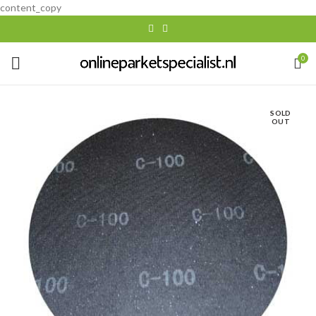
content_copy
0
SOLD
OUT