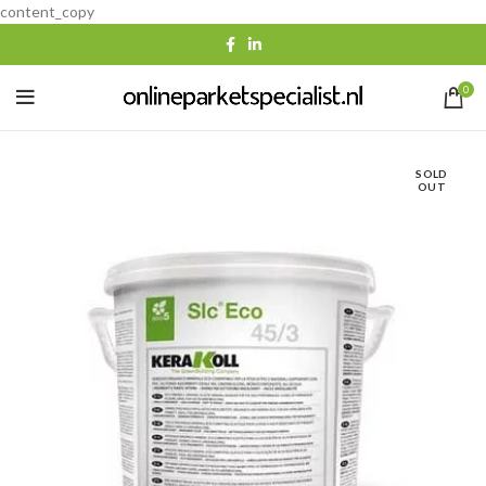
content_copy
0
SOLD
OUT