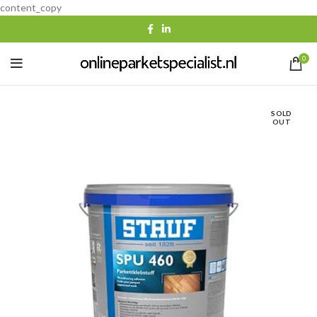
content_copy
0
SOLD
OUT