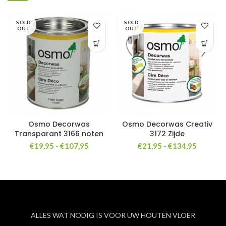
SOLD
SOLD
OUT
OUT
Osmo Decorwas
Osmo Decorwas Creativ
Transparant 3166 noten
3172 Zijde
Prijsklasse:
Prijsklas
€
19,95
-
€
107,95
€
21,95
-
€
134,95
€19,95
€21,95
tot
tot
€107,95
€134,95
ALLES WAT NODIG IS VOOR UW HOUTEN VLOER