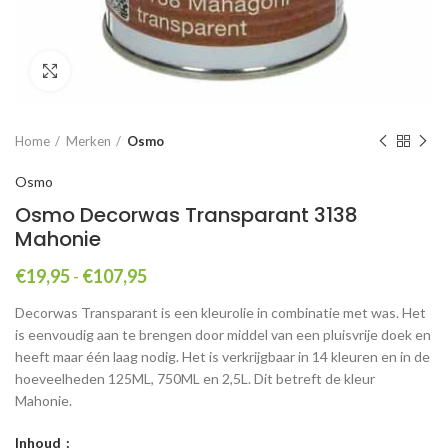
Click to enlarge
Home
Merken
Osmo
Osmo
Osmo Decorwas Transparant 3138
Mahonie
Prijsklasse:
€
19,95
-
€
107,95
€19,95
Decorwas Transparant is een kleurolie in combinatie met was. Het
tot
is eenvoudig aan te brengen door middel van een pluisvrije doek en
€107,95
heeft maar één laag nodig. Het is verkrijgbaar in 14 kleuren en in de
hoeveelheden 125ML, 750ML en 2,5L. Dit betreft de kleur
Mahonie.
Inhoud