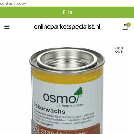
content_copy
0
SOLD
OUT