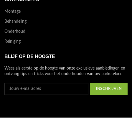
Montage
Behandeling
Onderhoud
Reiniging
BLIJF OP DE HOOGTE
Wees als eerste op de hoogte van onze exclusieve aanbiedingen en
ontvang tips en tricks voor het onderhouden van uw parketvloer.
© Copyright 2023
Van Houdt B.V.
Alle rechten voorbehouden.
We gebruiken cookies om uw ervaring op onze website te
verbeteren. Door op deze website te surfen, gaat u akkoord