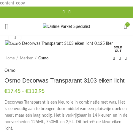
content_copy
0
Click to enlarge
SOLD
OUT
Home
Merken
Osmo
Osmo
Osmo Decorwas Transparant 3103 eiken licht
Prijsklasse:
€
17,45
-
€
112,95
€17,45
Decorwas Transparant is een kleurolie in combinatie met was. Het
tot
is eenvoudig aan te brengen door middel van een pluisvrije doek en
€112,95
heeft maar één laag nodig. Het is verkrijgbaar in 14 kleuren en in de
hoeveelheden 125ML, 750ML en 2,5L. Dit betreft de kleur eiken
licht.