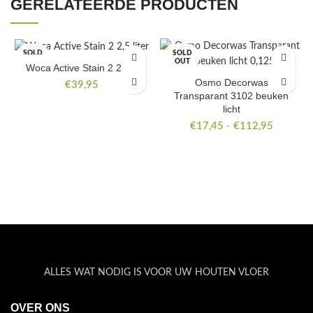
GERELATEERDE PRODUCTEN
SOLD
SOLD
OUT
OUT
Woca Active Stain 2 2,5 L
Osmo Decorwas
€
39,95
Transparant 3102 beuken
licht
Prijsklas
€
17,45
-
€
112,95
€17,45
tot
€112,95
ALLES WAT NODIG IS VOOR UW HOUTEN VLOER
OVER ONS