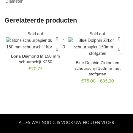
Diameter
Gerelateerde producten
Sold out
Sold out
Bona Diamond Ø 150 mm
schuurschijf K250
Blue Dolphin Zirkonium
schuurschijf 150mm met
€
20,75
stofgaten
Prijsklass
€
75,00
-
€
85,00
€75,00
tot
€85,00
ALLES WAT NODIG IS VOOR UW HOUTEN VLOER