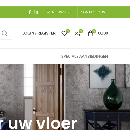
NIEUWSBRIEF
CONTACT ONS
0
0
0
LOGIN / REGISTER
€
0,00
SPECIALE AANBIEDINGEN
r uw vloer