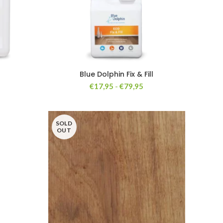
Blue Dolphin Fix & Fill
Prijsklasse:
€
17,95
-
€
79,95
€17,95
tot
€79,95
SOLD
OUT