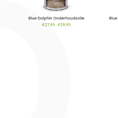
Blue Dolphin Onderhoudsolie
Blue
Prijsklasse:
€
27,95
-
€
29,95
€27,95
tot
€29,95