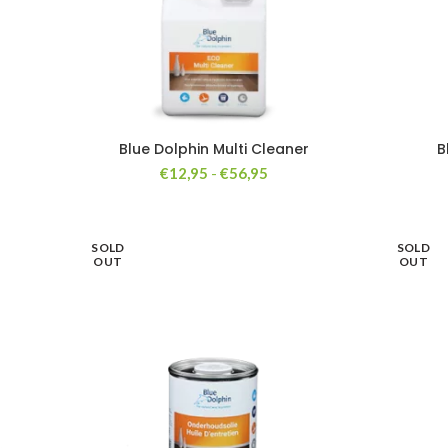
Blue Dolphin Multi Cleaner
B
Prijsklasse:
€
12,95
-
€
56,95
€12,95
tot
€56,95
SOLD
SOLD
OUT
OUT