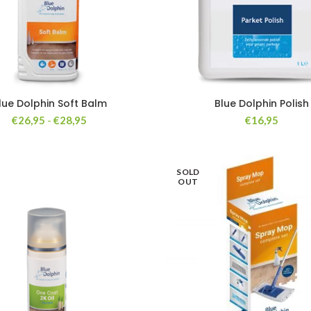
lue Dolphin Soft Balm
Blue Dolphin Polish
Prijsklasse:
€
26,95
-
€
28,95
€
16,95
€26,95
tot
€28,95
SOLD
OUT