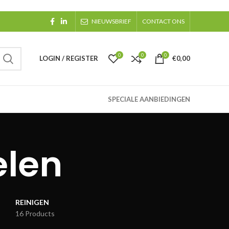
NIEUWSBRIEF
CONTACT ONS
0
0
0
LOGIN / REGISTER
€
0,00
SPECIALE AANBIEDINGEN
elen
REINIGEN
16 Products