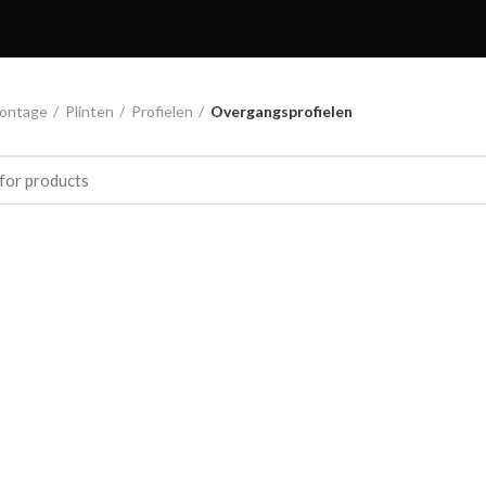
ontage
Plinten
Profielen
Overgangsprofielen