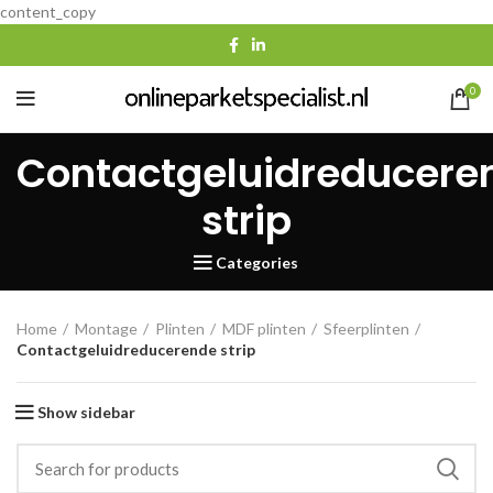
content_copy
0
Contactgeluidreducere
strip
Categories
Home
Montage
Plinten
MDF plinten
Sfeerplinten
Contactgeluidreducerende strip
Show sidebar