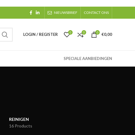
NIEUWSBRIEF
CONTACT ONS
0
0
0
LOGIN / REGISTER
€
0,00
SPECIALE AANBIEDINGEN
REINIGEN
16 Products