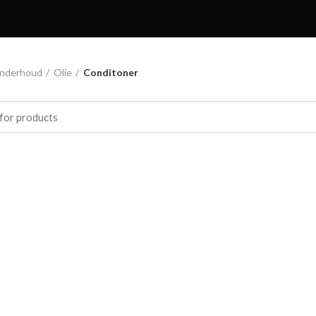
nderhoud
Olie
Conditoner