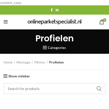
content_copy
0
Profielen
Categories
Home
Montage
Plinten
Profielen
Show sidebar