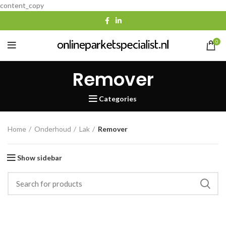
content_copy
0
Remover
Categories
Home
Onderhoud
Lak
Remover
Show sidebar