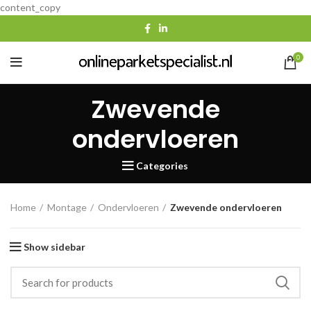
content_copy
0
Zwevende
ondervloeren
Categories
Home
Montage
Ondervloeren
Zwevende ondervloeren
Show sidebar