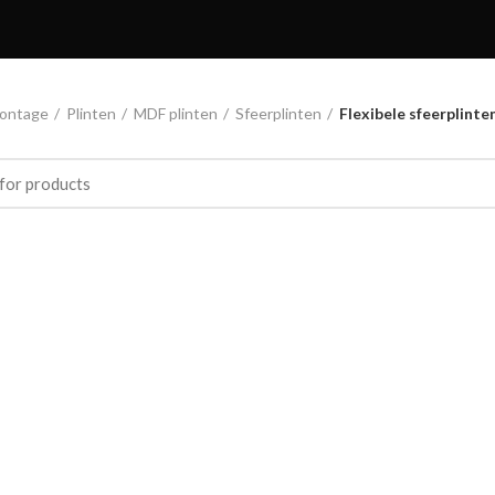
ontage
Plinten
MDF plinten
Sfeerplinten
Flexibele sfeerplinte