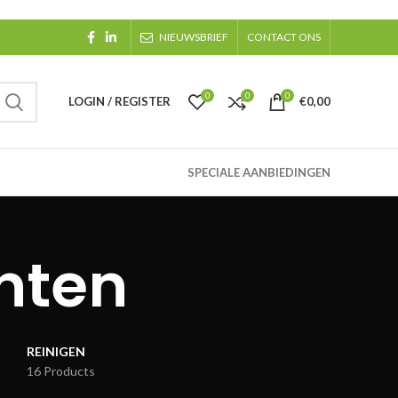
NIEUWSBRIEF
CONTACT ONS
0
0
0
LOGIN / REGISTER
€
0,00
SPECIALE AANBIEDINGEN
inten
REINIGEN
16 Products