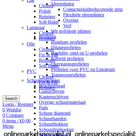
Lak
Sfeerplinten
Cleaner
Contactgeluidreducerende strip
Polish
Flexibele sfeerplinten
Reiniger
Overige
Soft Balm
Verf
Laminaat
Wit gefoliede plinten
Cleaner
Profielen
Reiniger
Buigbare profielen
Olie
Dilatieprofielen
Cleaner
Hoeklijn, eind en U-profielen
Fix & Fill
Küberit profielen
Reiniger
Overgangsprofielen
Soft Balm
Profielen voor PVC en Linoleum
PVC
Trapneusprofielen
Cleaner
Schuurmaterialen
Fix & Fill
Beschermpad
Reiniger
Gaasschijven
Kantenschijven
Search
Overige schuurmateriaal
Login / Register
Pads
0
Wishlist
Schuur diamond
0
Compare
Schuurbanden
0
items
/
€
0,00
Schuurblokken
Menu
Schuurdriehoeken
Schuurschijven