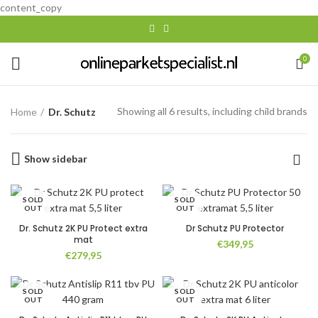
content_copy
0
Showing all 6 results, including child brands
Home
Dr. Schutz
Show sidebar
SOLD
SOLD
OUT
OUT
Dr. Schutz 2K PU Protect extra
Dr Schutz PU Protector
mat
€
349,95
€
279,95
SOLD
SOLD
OUT
OUT