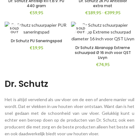
Dr. Schutz Antislip R11 t.b.v. PU
Dr. Schutz 2K PU Anticolor
440 gram
extra mat
Prijsklass
€
59,95
€
189,95
-
€
399,95
€189,95
tot
SOLD
SOLD
€399,95
OUT
OUT
Dr Schutz PU Saneringspad
€
19,95
Dr Schutz Abranopp Extreme
schuurpad Ø 16 inch voor QST
Livyn
€
74,95
Dr. Schutz
Het is altijd vervelend als uw vloer om de een of andere manier vuil
wordt. Dat er vlekken in uw houten vloer ontstaan. Want dan is het
snel gedaan met de schoonheid van uw vloer. Gelukkig kunt u
echter een beroep doen op de producten van Dr. Schutz, ook een
producent die met zorg en de beste producten alleen het beste wil
en ook daadwerkelijk biedt voor uw houten vloer.