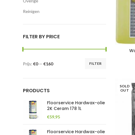
Overige
Reinigen
FILTER BY PRICE
Wo
Prijs:
€0
—
€160
FILTER
Min.
Max.
prijs
prijs
SOLD
PRODUCTS
OUT
Floorservice Hardwax-olie
2K Ceram 178 1L
€
59,95
Floorservice Hardwax-olie