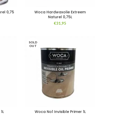
el 0,75
Woca Hardwaxolie Extreem
Naturel 0,75L
€
31,95
SOLD
OUT
 1L
Woca No1 Invisible Primer 1L