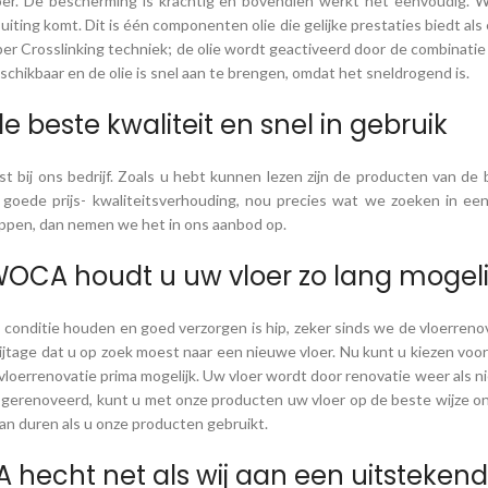
oer. De bescherming is krachtig en bovendien werkt het eenvoudig. W
 uiting komt. Dit is één componenten olie die gelijke prestaties biedt 
er Crosslinking techniek; de olie wordt geactiveerd door de combinatie m
schikbaar en de olie is snel aan te brengen, omdat het sneldrogend is.
e beste kwaliteit en snel in gebruik
bij ons bedrijf. Zoals u hebt kunnen lezen zijn de producten van de be
 goede prijs- kwaliteitsverhouding, nou precies wat we zoeken in ee
ppen, dan nemen we het in ons aanbod op.
OCA houdt u uw vloer zo lang mogelij
n conditie houden en goed verzorgen is hip, zeker sinds we de vloerr
ijtage dat u op zoek moest naar een nieuwe vloer. Nu kunt u kiezen v
vloerrenovatie prima mogelijk. Uw vloer wordt door renovatie weer als n
 gerenoveerd, kunt u met onze producten uw vloer op de beste wijze o
kan duren als u onze producten gebruikt.
hecht net als wij aan een uitstekend