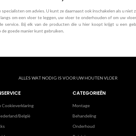
 specialisten om advies. U kunt ze daarnaast ook inschakelen als u niet 
u langs om een vloer te leggen, uw vloer te onderhouden of om uw vlo
e service. Bij elk van de producten die u hier koopt krijgt u een ge
 de goede manier kunt gebruiken.
ALLES WAT NODIG IS VOOR UW HOUTEN VLOER
NSERVICE
CATEGORIEËN
n Cookieverklaring
Montage
ederland/België
Behandeling
cks
Onderhoud