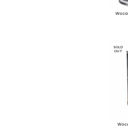
Woca 
SOLD
OUT
Woca 