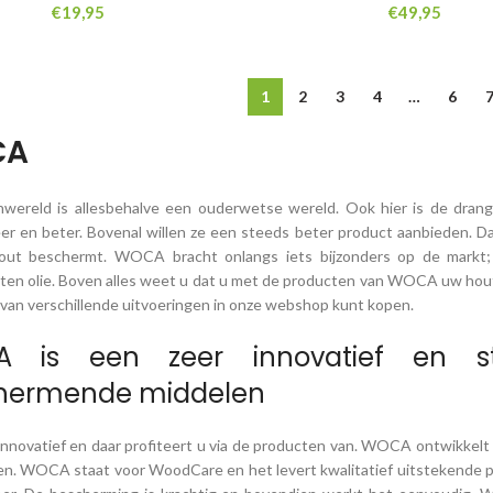
€
19,95
€
49,95
1
2
3
4
…
6
CA
nwereld is allesbehalve een ouderwetse wereld. Ook hier is de drang 
er en beter. Bovenal willen ze een steeds beter product aanbieden. 
hout beschermt. WOCA bracht onlangs iets bijzonders op de markt;
en olie. Boven alles weet u dat u met de producten van WOCA uw houte
al van verschillende uitvoeringen in onze webshop kunt kopen.
 is een zeer innovatief en st
hermende middelen
novatief en daar profiteert u via de producten van. WOCA ontwikkelt
n. WOCA staat voor WoodCare en het levert kwalitatief uitstekende 