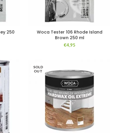
rey 250
Woca Tester 106 Rhode Island
Brown 250 ml
€
4,95
SOLD
OUT