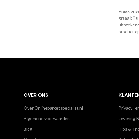
Vraag onze
graag bij 
uitstekend
product op
OVER ONS
KLANTE
Over Onlineparketspecialist.nl
Privacy- e
Algemene voorwaarden
Levering N
Blog
Tips & Tri