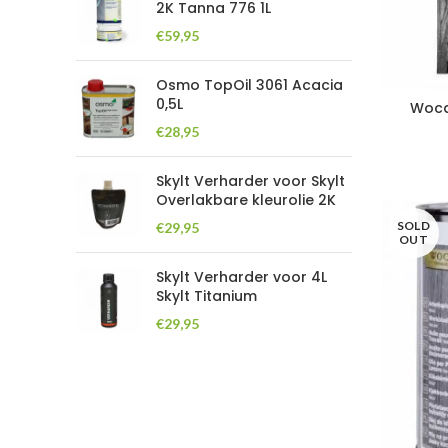
2K Tanna 776 1L
€
59,95
Osmo TopOil 3061 Acacia
0,5L
Woca
€
28,95
Skylt Verharder voor Skylt
Overlakbare kleurolie 2K
SOLD
€
29,95
OUT
Skylt Verharder voor 4L
Skylt Titanium
€
29,95