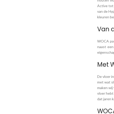
houten vl
Active tot
van de Hyp
kleuren be
Van d
WOCA past 
naast een
eigenscha
Met W
De vloer i
met wat sl
maken wij 
vloer hebt
dat jaren 
WOCA 