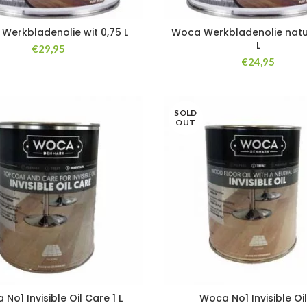
Werkbladenolie wit 0,75 L
Woca Werkbladenolie natur
L
€
29,95
€
24,95
SOLD
OUT
No1 Invisible Oil Care 1 L
Woca No1 Invisible Oil