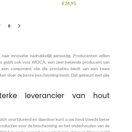
€
24,95
7
8
naar innovatie nadrukkelijk aanwezig. Producenten willen
Dat geldt ook voor WOCA, een zeer bekende producent van
 een component olie die prestaties biedt van een twee
n vloer de beste bescherming biedt. Dat gebeurt met olie
erke leverancier van hout
 zich voortdurend en daardoor kunt u uw hout steeds beter
producten voor de bescherming en het onderhouden van de