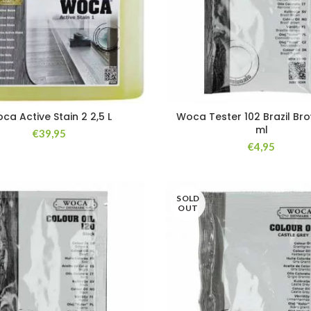
ca Active Stain 2 2,5 L
Woca Tester 102 Brazil Br
ml
€
39,95
€
4,95
SOLD
OUT