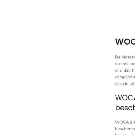
WO
De vloere
steeds me
olie dat 
component
die u in t
WOCA
besc
WOCA is in
bescherme