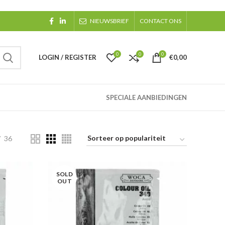
NIEUWSBRIEF
CONTACT ONS
0
0
0
LOGIN / REGISTER
€
0,00
SPECIALE AANBIEDINGEN
36
SOLD
OUT