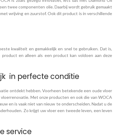
OCA is zoals gezegd innovatief, iets dat met Diamond Oil
als een twee componenten olie. Daarbij wordt gebruik gemaakt
et wrijving en zuurstof. Ook dit product is in verschillende
ste kwaliteit en gemakkelijk en snel te gebruiken. Dat is,
n product en alleen als een product kan voldoen aan deze
k in perfecte conditie
enovatie ontdekt hebben. Voorheen betekende een oude vloer
oor vloerrenovatie. Met onze producten en ook die van WOCA
ieuw en is vaak niet van nieuw te onderscheiden. Nadat u de
nderhouden. Zo krijgt uw vloer een tweede leven, een leven
e service