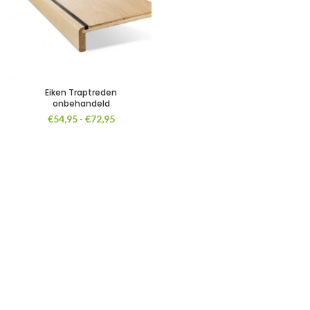
Eiken Traptreden
onbehandeld
Prijsklasse:
€
54,95
-
€
72,95
€54,95
tot
€72,95