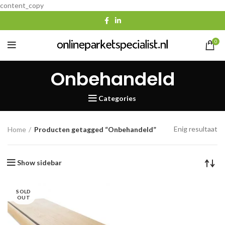
content_copy
0
Onbehandeld
Categories
Enig resultaat
Home
Producten getagged “Onbehandeld”
Show sidebar
SOLD
OUT