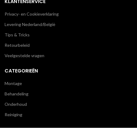
KLANTENSERVICE
Privacy- en Cookieverklaring
Levering Nederland/België
Tips & Tricks
Retourbeleid
Veelgestelde vragen
CATEGORIEËN
Montage
Behandeling
Onderhoud
Reiniging
BLIJF OP DE HOOGTE
We gebruiken cookies om uw ervaring op onze website te