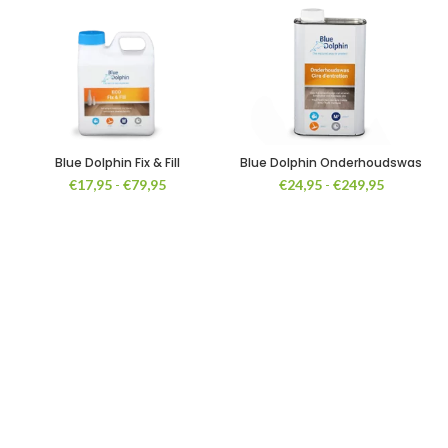
Blue Dolphin Fix & Fill
Blue Dolphin Onderhoudswas
Prijsklasse:
Prijsklasse
€
17,95
-
€
79,95
€
24,95
-
€
249,95
€17,95
€24,95
tot
tot
€79,95
€249,95