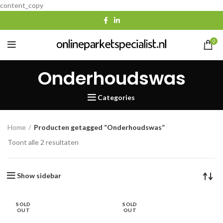
content_copy
0
Onderhoudswas
Categories
Home
Producten getagged “Onderhoudswas”
Gesorteerd
Toont alle 2 resultaten
op
populariteit
Show sidebar
SOLD
SOLD
OUT
OUT