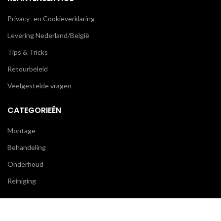
Privacy- en Cookieverklaring
Levering Nederland/België
Tips & Tricks
Retourbeleid
Veelgestelde vragen
CATEGORIEËN
Montage
Behandeling
Onderhoud
Reiniging
BLIJF OP DE HOOGTE
We gebruiken cookies om uw ervaring op onze website te