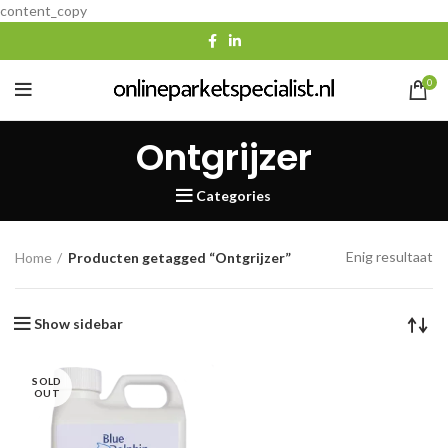
content_copy
0
Ontgrijzer
Categories
Enig resultaat
Home
Producten getagged “Ontgrijzer”
Show sidebar
SOLD
OUT