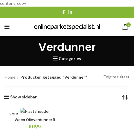
content_copy
0
Verdunner
Categories
Enig resultaat
Home
Producten getagged “Verdunner”
Show sidebar
SOLD
OUT
Woca Olieverdunner 1L
€
19,95