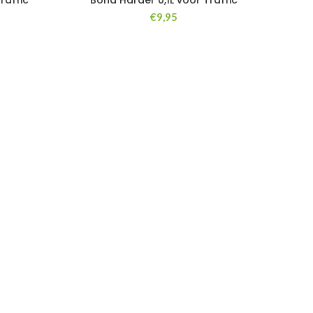
raffic
Bona Harder 0,1L voor Traffic
€
9,95