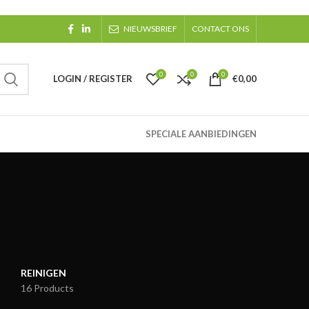
NIEUWSBRIEF
CONTACT ONS
0
0
0
LOGIN / REGISTER
€
0,00
SPECIALE AANBIEDINGEN
REINIGEN
16 Products