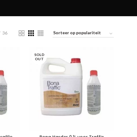
36
SOLD
OUT