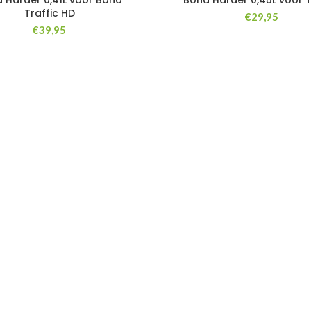
 Harder 0,41L voor Bona
Bona Harder 0,45L voor T
Traffic HD
€
29,95
€
39,95