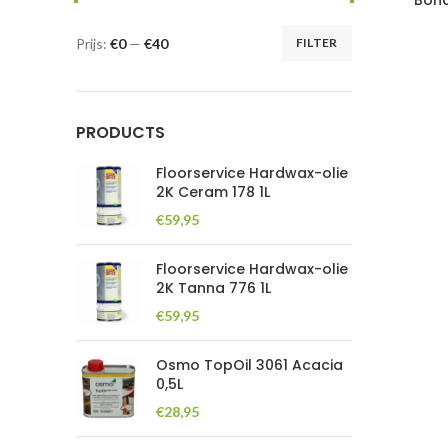
Bona
Prijs:
€0
—
€40
FILTER
Min.
Max.
prijs
prijs
PRODUCTS
Floorservice Hardwax-olie
2K Ceram 178 1L
€
59,95
Floorservice Hardwax-olie
2K Tanna 776 1L
€
59,95
Osmo TopOil 3061 Acacia
0,5L
€
28,95