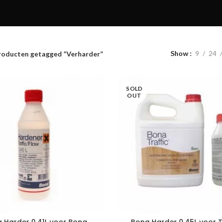
Show
9
24
roducten getagged “Verharder”
SOLD
OUT