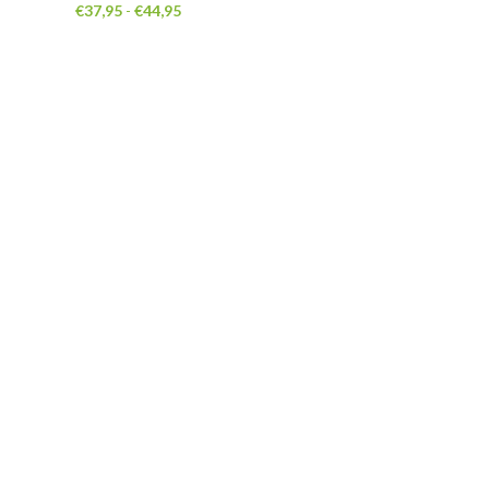
Prijsklasse:
€
37,95
-
€
44,95
€37,95
tot
€44,95