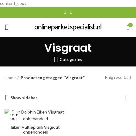
content_copy
0
Visgraat
Categories
Enig resultaat
Home
Producten getagged “Visgraat”
Show sidebar
SOLD
OUT
Eiken Multieplank Visgraat
onbehandeld