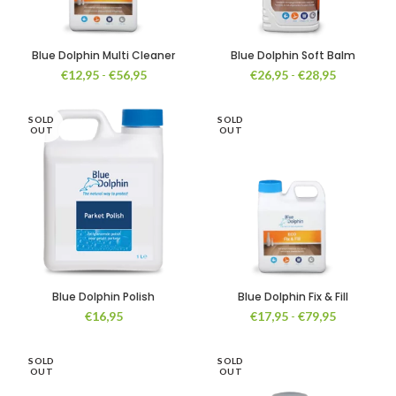
Blue Dolphin Multi Cleaner
Blue Dolphin Soft Balm
Prijsklasse:
Prijsklasse
€
12,95
-
€
56,95
€
26,95
-
€
28,95
€12,95
€26,95
tot
tot
SOLD
€56,95
SOLD
€28,95
OUT
OUT
Blue Dolphin Polish
Blue Dolphin Fix & Fill
Prijsklasse
€
16,95
€
17,95
-
€
79,95
€17,95
tot
SOLD
SOLD
€79,95
OUT
OUT