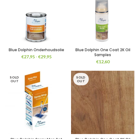
Blue Dolphin Onderhoudsolie
Blue Dolphin One Coat 2K Oil
Samples
Prijsklasse:
€
27,95
-
€
29,95
€
12,60
€27,95
tot
€29,95
SOLD
SOLD
OUT
OUT