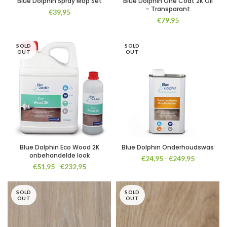
Blue Dolphin Spray Mop Set
Blue Dolphin One Coat 2K Oil
– Transparant
€
39,95
€
79,95
SOLD
SOLD
OUT
OUT
Blue Dolphin Eco Wood 2K
Blue Dolphin Onderhoudswas
onbehandelde look
Prijsklasse
€
24,95
-
€
249,95
Prijsklasse:
€
51,95
-
€
232,95
€24,95
€51,95
tot
tot
€249,95
SOLD
€232,95
SOLD
OUT
OUT