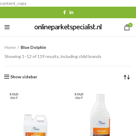
content_copy
0
Home
Blue Dolphin
Showing 1–12 of 119 results, including child brands
Show sidebar
SOLD
SOLD
OUT
OUT